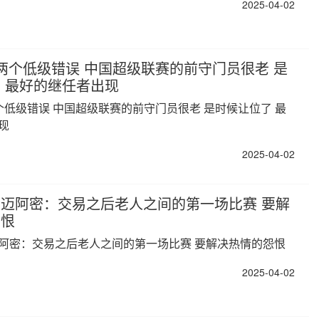
2025-04-02
两个低级错误 中国超级联赛的前守门员很老 是
 最好的继任者出现
个低级错误 中国超级联赛的前守门员很老 是时候让位了 最
现
2025-04-02
迈阿密：交易之后老人之间的第一场比赛 要解
怨恨
阿密：交易之后老人之间的第一场比赛 要解决热情的怨恨
2025-04-02