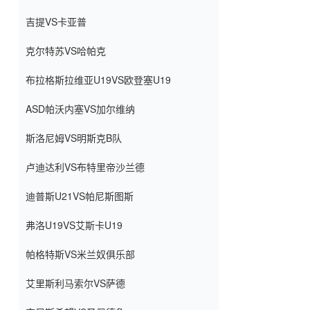
吉提VS卡亚普
克尔特苏VS哈帕克
布拉格斯拉维亚U19VS欧登塞U19
ASD帕沃内塞VS加尔维纳
斯洛尼姆VS明斯克B队
卢迪达利VS布特里帝沙兰德
迪普斯U21VS帕尼斯图斯
弗洛U19VS艾斯卡U19
帕格特斯VS米兰奴俱乐部
艾里斯利马索尔VS萨德