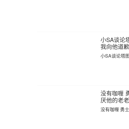
小SA谈论
我向他道
小SA谈论塔
没有咖喱 
厌他的老
没有咖喱 勇