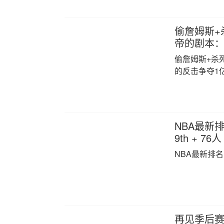
偷詹姆斯+
帝的剧本：
偷詹姆斯+杀
的反击争夺1
NBA最新
9th + 76人
NBA最新排名
再见季后赛