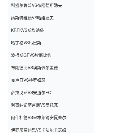
科捷尔鲁普VS布隆德斯勒夫
纳斯特维德VS哈维德夫
KRFKVS斯坎讷堡
哈丁格VS玛巴斯
波根斯GFVS埃斯比约
布朗德比VS埃斯佩尔盖德
克卢日VS特罗姆瑟
萨拉戈萨VS安道尔FC
利哥纳诺萨卢斯VS曼托瓦
阿什杜德VS里雄莱锡安夏普尔
伊罗尼莫迪恩VS卡法尔卡瑟姆