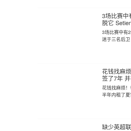
3场比赛中
脱它 Set
3场比赛中有2
迷于三名后卫
花钱找麻烦
签了7年 
花钱找麻烦！
半年内租了夏
缺少英超联