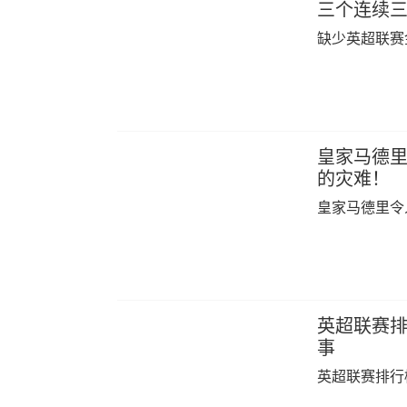
三个连续
缺少英超联赛
皇家马德里
的灾难！
皇家马德里令
英超联赛排
事
英超联赛排行